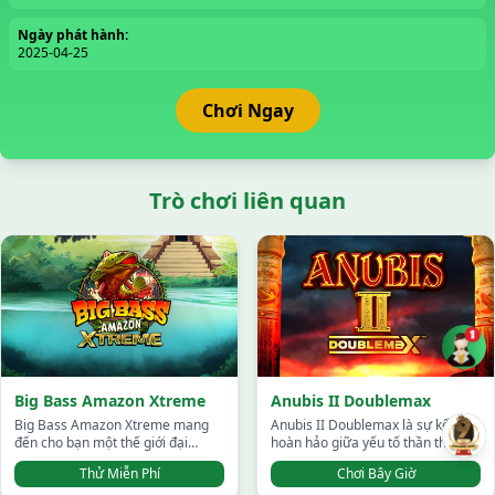
Ngày phát hành:
2025-04-25
Chơi Ngay
Trò chơi liên quan
Big Bass Amazon Xtreme
Anubis II Doublemax
Big Bass Amazon Xtreme mang
Anubis II Doublemax là sự kết hợp
đến cho bạn một thế giới đại
hoàn hảo giữa yếu tố thần thoại
dương rực rỡ và đầy bất ngờ.
và công nghệ hiện đại.
Thử Miễn Phí
Chơi Bây Giờ