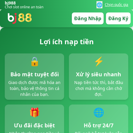
bj988
🌐
Chọn quốc gia
Chơi slot online an toàn
Đăng Nhập
Đăng Ký
Lợi ích nạp tiền
🔒
⚡
Bảo mật tuyệt đối
Xử lý siêu nhanh
Giao dịch được mã hóa an
Nạp tiền tức thì, bắt đầu
toàn, bảo vệ thông tin cá
chơi mà không cần chờ
nhân của bạn.
đợi.
🎁
🌐
Ưu đãi đặc biệt
Hỗ trợ 24/7