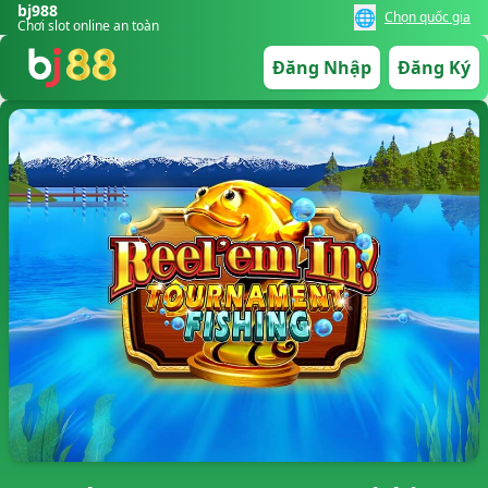
bj988
🌐
Chọn quốc gia
Chơi slot online an toàn
Đăng Nhập
Đăng Ký