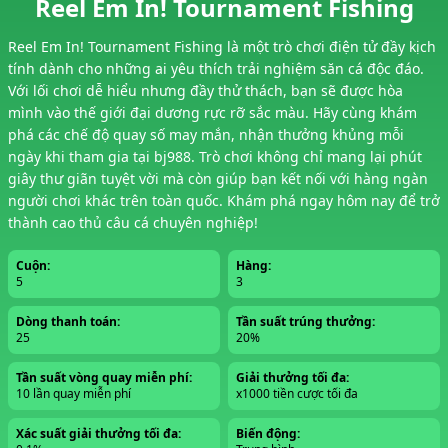
Reel Em In! Tournament Fishing
Reel Em In! Tournament Fishing là một trò chơi điện tử đầy kịch
tính dành cho những ai yêu thích trải nghiệm săn cá độc đáo.
Với lối chơi dễ hiểu nhưng đầy thử thách, bạn sẽ được hòa
mình vào thế giới đại dương rực rỡ sắc màu. Hãy cùng khám
phá các chế độ quay số may mắn, nhận thưởng khủng mỗi
ngày khi tham gia tại bj988. Trò chơi không chỉ mang lại phút
giây thư giãn tuyệt vời mà còn giúp bạn kết nối với hàng ngàn
người chơi khác trên toàn quốc. Khám phá ngay hôm nay để trở
thành cao thủ câu cá chuyên nghiệp!
Cuộn:
Hàng:
5
3
Dòng thanh toán:
Tần suất trúng thưởng:
25
20%
Tần suất vòng quay miễn phí:
Giải thưởng tối đa:
10 lần quay miễn phí
x1000 tiền cược tối đa
Xác suất giải thưởng tối đa:
Biến động: